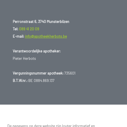
Perronstraat 6, 3740 Munsterbilzen
Tel:
089 41 20 09
E-mail:
info@apotheekherbots.be
Verantwoordelijke apotheker:
Pieter Herbots
Vergunningsnummer apotheek:
735601
B.T.W.nr.:
BE 0884.869.137
De gegevens op deze website zijn louter informatief en