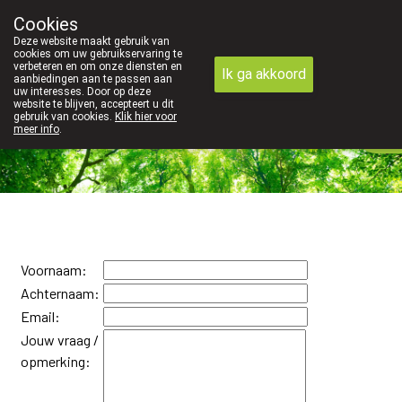
Cookies
089 41 20 09
Deze website maakt gebruik van
cookies om uw gebruikservaring te
verbeteren en om onze diensten en
Ik ga akkoord
aanbiedingen aan te passen aan
uw interesses. Door op deze
website te blijven, accepteert u dit
gebruik van cookies.
Klik hier voor
meer info
.
Vandaag
gesloten
Voornaam:
Achternaam:
Email:
Jouw vraag /
opmerking: