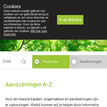
Cookies
089 41 20 09
Deze website maakt gebruik van
cookies om uw gebruikservaring te
verbeteren en om onze diensten en
Ik ga akkoord
aanbiedingen aan te passen aan
uw interesses. Door op deze
website te blijven, accepteert u dit
gebruik van cookies.
Klik hier voor
meer info
.
gesloten
Producten
Aandoeningen
Aandoeningen A-Z
Voor de meeste kwalen, ongemakken en aandoeningen zijn
er oplossingen. Hierbij kunnen wij je helpen door informatie,