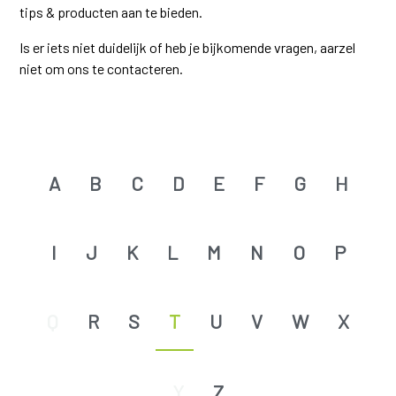
tips & producten aan te bieden.
Is er iets niet duidelijk of heb je bijkomende vragen, aarzel
niet om ons te contacteren.
A
B
C
D
E
F
G
H
I
J
K
L
M
N
O
P
Q
R
S
T
U
V
W
X
Y
Z