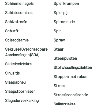
Schimmelnagels
Spierkrampen
Schistosomiasis
Spierpijn
Schizofrenie
Spirometrie
Schurft
Spit
Sclerodermie
Spruw
Seksueel Overdraagbare
Staar
Aandoeningen (SOA)
Steenpuisten
Sikkelcelziekte
Stofwisselingsziekten
Sinusitis
Stoppen met roken
Slaapapneu
Stress
Slaapstoornissen
Stressincontinentie
Slagaderverkalking
Suikerziekte