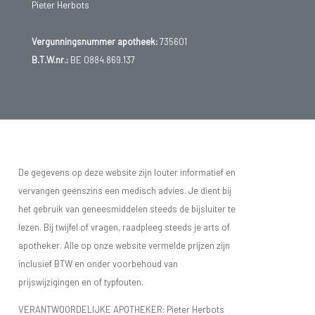
Pieter Herbots
Vergunningsnummer apotheek:
735601
B.T.W.nr.:
BE 0884.869.137
De gegevens op deze website zijn louter informatief en
vervangen geenszins een medisch advies. Je dient bij
het gebruik van geneesmiddelen steeds de bijsluiter te
lezen. Bij twijfel of vragen, raadpleeg steeds je arts of
apotheker. Alle op onze website vermelde prijzen zijn
inclusief BTW en onder voorbehoud van
prijswijzigingen en of typfouten.
VERANTWOORDELIJKE APOTHEKER: Pieter Herbots