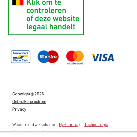
Copyright@2026
-
Gebruikersrechten
-
Privacy
-
Website ontwikkeld door
MyPharma
en
TechnoLogic
Hosting door @iPower