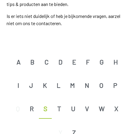
tips & producten aan te bieden.
Is er iets niet duidelijk of heb je bijkomende vragen, aarzel
niet om ons te contacteren.
A
B
C
D
E
F
G
H
I
J
K
L
M
N
O
P
Q
R
S
T
U
V
W
X
Y
Z