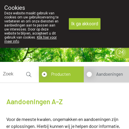
Cookies
089 41 20 09
Deze website maakt gebruik van
cookies om uw gebruikservaring te
verbeteren en om onze diensten en
Ik ga akkoord
aanbiedingen aan te passen aan
uw interesses. Door op deze
website te blijven, accepteert u dit
gebruik van cookies.
Klik hier voor
meer info
.
Vandaag
Nu
gesloten
Producten
Aandoeningen
Aandoeningen A-Z
Voor de meeste kwalen, ongemakken en aandoeningen zijn
er oplossingen. Hierbij kunnen wij je helpen door informatie,