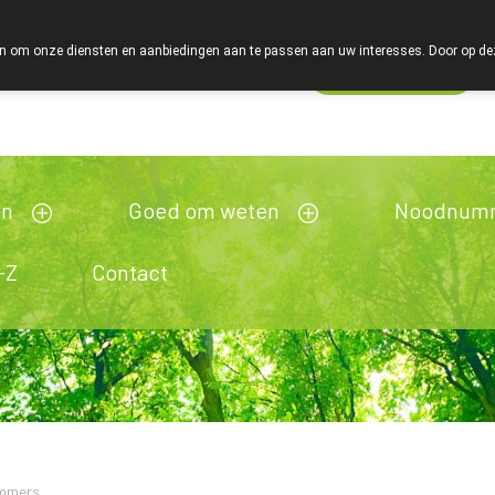
 om onze diensten en aanbiedingen aan te passen aan uw interesses. Door op deze w
Wachtdienst
Vandaag
open tot 18u30
en
Goed om weten
Noodnum
-Z
Contact
mmers