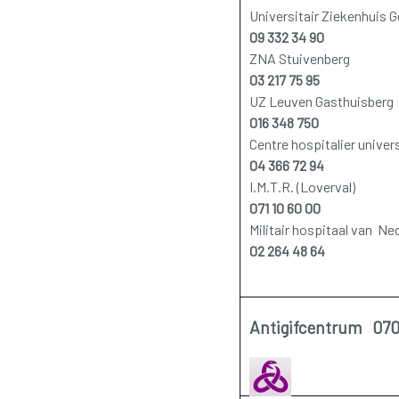
Universitair Ziekenhuis G
09 332 34 90
ZNA Stuivenberg
03 217 75 95
UZ Leuven Gasthuisberg
016 348 750
Centre hospitalier univers
04 366 72 94
I.M.T.R. (Loverval)
071 10 60 00
Militair hospitaal van 
02 264 48 64
Antigifcentrum 070