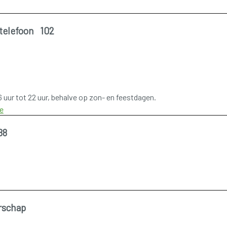
ntelefoon 102
6 uur tot 22 uur, behalve op zon- en feestdagen.
e
88
rschap