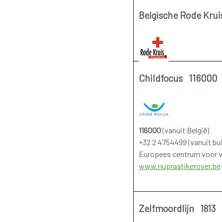
Belgische Rode Kru
Childfocus 116000
116000
(vanuit België)
+32 2 4754499 (vanuit bui
Europees centrum voor ve
www.nupraatikerover.be
Zelfmoordlijn 1813