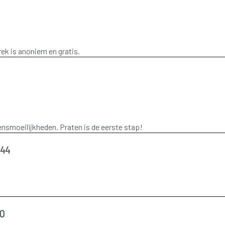
rek is anoniem en gratis.
vensmoeilijkheden. Praten is de eerste stap!
344
20