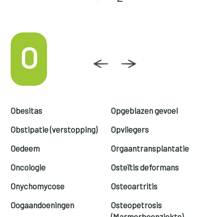
O
Obesitas
Opgeblazen gevoel
Obstipatie (verstopping)
Opvliegers
Oedeem
Orgaantransplantatie
Oncologie
Osteïtis deformans
Onychomycose
Osteoartritis
Oogaandoeningen
Osteopetrosis
(Marmerbeenziekte)