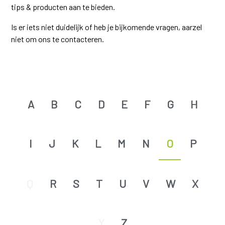
tips & producten aan te bieden.
Is er iets niet duidelijk of heb je bijkomende vragen, aarzel
niet om ons te contacteren.
A
B
C
D
E
F
G
H
I
J
K
L
M
N
O
P
Q
R
S
T
U
V
W
X
Y
Z