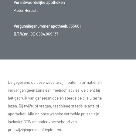
Verantwoordelijke apotheker:
Pieter Herbots
Vergunningsnummer apotheek:
735601
B.T.W.nr.:
BE 0884.869.137
De gegevens op deze website zijn louter informatief en
vervangen geenszins een medisch advies. Je dient bij
het gebruik van geneesmiddelen steeds de bijsluiter te
lezen. Bij twijfel of vragen, raadpleeg steeds je arts of
apotheker. Alle op onze website vermelde prijzen zijn
inclusief BTW en onder voorbehoud van
prijswijzigingen en of typfouten.