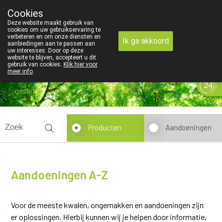
Cookies
089 41 20 09
Deze website maakt gebruik van
cookies om uw gebruikservaring te
verbeteren en om onze diensten en
Ik ga akkoord
aanbiedingen aan te passen aan
uw interesses. Door op deze
website te blijven, accepteert u dit
gebruik van cookies.
Klik hier voor
meer info
.
gesloten
Producten
Aandoeningen
Aandoeningen A-Z
Voor de meeste kwalen, ongemakken en aandoeningen zijn
er oplossingen. Hierbij kunnen wij je helpen door informatie,