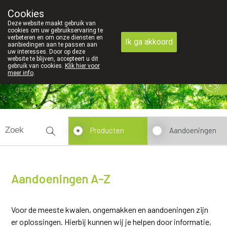
Cookies
089 41 20 09
Deze website maakt gebruik van
cookies om uw gebruikservaring te
verbeteren en om onze diensten en
Ik ga akkoord
aanbiedingen aan te passen aan
uw interesses. Door op deze
website te blijven, accepteert u dit
gebruik van cookies.
Klik hier voor
meer info
.
gesloten
Producten
Aandoeningen
Aandoeningen A-Z
Voor de meeste kwalen, ongemakken en aandoeningen zijn
er oplossingen. Hierbij kunnen wij je helpen door informatie,