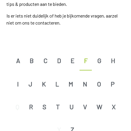
tips & producten aan te bieden.
Is er iets niet duidelijk of heb je bijkomende vragen, aarzel
niet om ons te contacteren.
A
B
C
D
E
F
G
H
I
J
K
L
M
N
O
P
Q
R
S
T
U
V
W
X
Y
Z