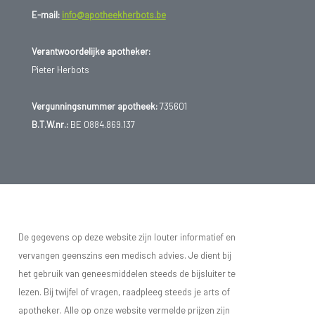
E-mail:
info@apotheekherbots.be
Verantwoordelijke apotheker:
Pieter Herbots
Vergunningsnummer apotheek:
735601
B.T.W.nr.:
BE 0884.869.137
De gegevens op deze website zijn louter informatief en
vervangen geenszins een medisch advies. Je dient bij
het gebruik van geneesmiddelen steeds de bijsluiter te
lezen. Bij twijfel of vragen, raadpleeg steeds je arts of
apotheker. Alle op onze website vermelde prijzen zijn