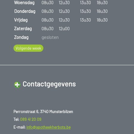
Woensdag
08u30
12u30
13u30
18u30
Donderdag
08u30
12u30
13u30
18u30
Vrijdag
08u30
12u30
13u30
18u30
Zaterdag
08u30
12u00
Zondag
gesloten
Volgende week
Contactgegevens
Perronstraat 6, 3740 Munsterbilzen
Tel:
089 41 20 09
E-mail:
info@apotheekherbots.be