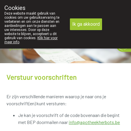
Cookies
089 41 20 09
Deze website maakt gebruik van
cookies om uw gebruikservaring te
verbeteren en om onze diensten en
Ik ga akkoord
aanbiedingen aan te passen aan
uw interesses. Door op deze
website te blijven, accepteert u dit
gebruik van cookies.
Klik hier voor
meer info
.
gesloten
Verstuur voorschriften
Er zijn verschillende manieren waarop je naar ons je
voorschrift(en) kunt versturen:
Je kan je voorschrift of de code bovenaan die begint
met BEP doormailen naar
info@apotheekherbots.be