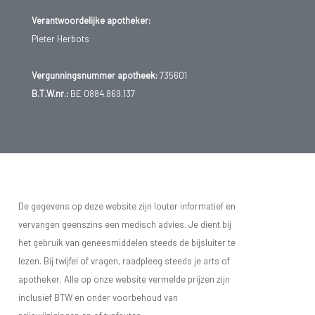
Verantwoordelijke apotheker:
Pieter Herbots
Vergunningsnummer apotheek:
735601
B.T.W.nr.:
BE 0884.869.137
De gegevens op deze website zijn louter informatief en
vervangen geenszins een medisch advies. Je dient bij
het gebruik van geneesmiddelen steeds de bijsluiter te
lezen. Bij twijfel of vragen, raadpleeg steeds je arts of
apotheker. Alle op onze website vermelde prijzen zijn
inclusief BTW en onder voorbehoud van