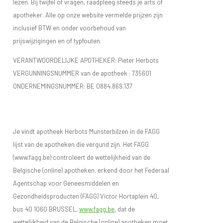
lezen. Bij twijfel of vragen, raadpleeg steeds je arts of
apotheker. Alle op onze website vermelde prijzen zijn
inclusief BTW en onder voorbehoud van
prijswijzigingen en of typfouten.
VERANTWOORDELIJKE APOTHEKER: Pieter Herbots
VERGUNNINGSNUMMER van de apotheek :
735601
ONDERNEMINGSNUMMER:
BE 0884.869.137
Je vindt apotheek Herbots Munsterbilzen in de FAGG
lijst van de apotheken die vergund zijn. Het FAGG
(www.fagg.be) controleert de wettelijkheid van de
Belgische (online) apotheken. erkend door het Federaal
Agentschap voor Geneesmiddelen en
Gezondheidsproducten (FAGG) Victor Hortaplein 40,
bus 40 1060 BRUSSEL,
www.fagg.be
, dat de
wettelijkheid van de Belgische (online) apotheken moet