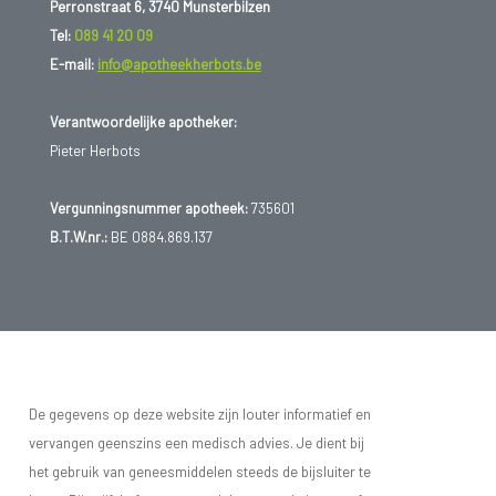
Perronstraat 6, 3740 Munsterbilzen
Tel:
089 41 20 09
E-mail:
info@apotheekherbots.be
Verantwoordelijke apotheker:
Pieter Herbots
Vergunningsnummer apotheek:
735601
B.T.W.nr.:
BE 0884.869.137
De gegevens op deze website zijn louter informatief en
vervangen geenszins een medisch advies. Je dient bij
het gebruik van geneesmiddelen steeds de bijsluiter te