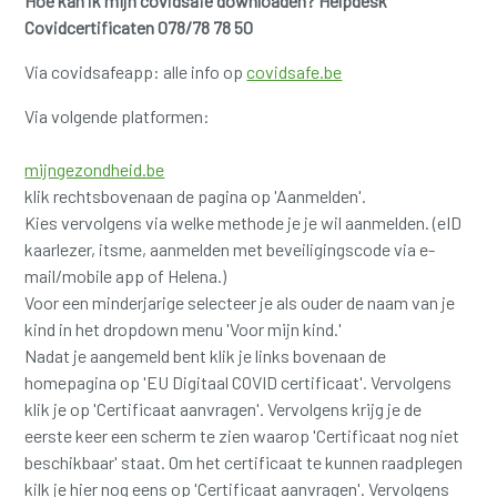
Hoe kan ik mijn covidsafe downloaden? Helpdesk
Covidcertificaten 078/78 78 50
Via covidsafeapp: alle info op
covidsafe.be
Via volgende platformen:
mijngezondheid.be
klik rechtsbovenaan de pagina op 'Aanmelden'.
Kies vervolgens via welke methode je je wil aanmelden. (eID
kaarlezer, itsme, aanmelden met beveiligingscode via e-
mail/mobile app of Helena.)
Voor een minderjarige selecteer je als ouder de naam van je
kind in het dropdown menu 'Voor mijn kind.'
Nadat je aangemeld bent klik je links bovenaan de
homepagina op 'EU Digitaal COVID certificaat'. Vervolgens
klik je op 'Certificaat aanvragen'. Vervolgens krijg je de
eerste keer een scherm te zien waarop 'Certificaat nog niet
beschikbaar' staat. Om het certificaat te kunnen raadplegen
kilk je hier nog eens op 'Certificaat aanvragen'. Vervolgens