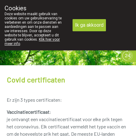
Cookies
089 41 20 09
Deze website maakt gebruik van
cookies om uw gebruikservaring te
verbeteren en om onze diensten en
Ik ga akkoord
aanbiedingen aan te passen aan
uw interesses. Door op deze
website te blijven, accepteert u dit
gebruik van cookies.
Klik hier voor
meer info
.
gesloten
Covid certificaten
Er zijn 3 types certificaten:
Vaccinatiecertificaat
:
je ontvangt een vaccinatiecertificaat voor elke prik tegen
het coronavirus. Elk certificaat vermeldt het type vaccin en
om de hoeveelste prik het gaat. De meeste EU-landen