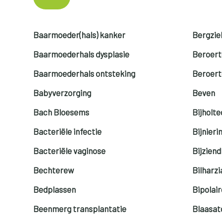
Baarmoeder(hals) kanker
Bergzie
Baarmoederhals dysplasie
Beroert
Baarmoederhals ontsteking
Beroerte
Babyverzorging
Beven
Bach Bloesems
Bijholt
Bacteriële infectie
Bijnieri
Bacteriële vaginose
Bijziend
Bechterew
Bilharzi
Bedplassen
Bipolair
Beenmerg transplantatie
Blaasat