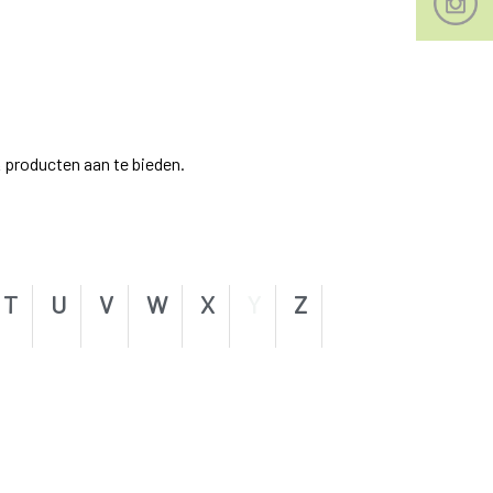
 producten aan te bieden.
T
U
V
W
X
Y
Z