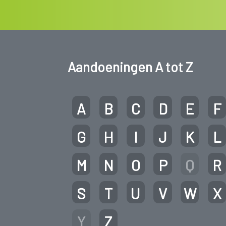
Aandoeningen A tot Z
A
B
C
D
E
F
G
H
I
J
K
L
M
N
O
P
Q
R
S
T
U
V
W
X
Y
Z