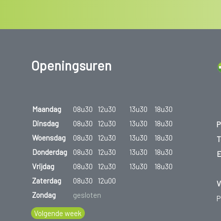
Openingsuren
Maandag
08u30
12u30
13u30
18u30
Dinsdag
08u30
12u30
13u30
18u30
P
Woensdag
08u30
12u30
13u30
18u30
T
Donderdag
08u30
12u30
13u30
18u30
E
Vrijdag
08u30
12u30
13u30
18u30
Zaterdag
08u30
12u00
V
Zondag
gesloten
P
Volgende week