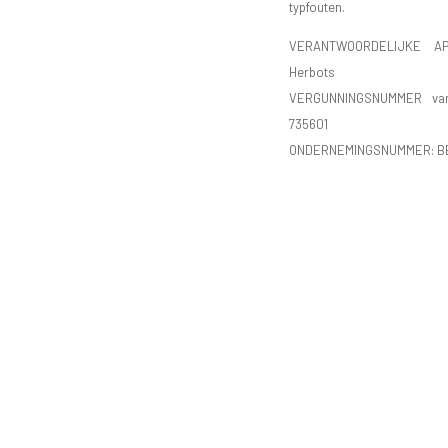
typfouten.
VERANTWOORDELIJKE AP
Herbots
VERGUNNINGSNUMMER va
735601
ONDERNEMINGSNUMMER:
B