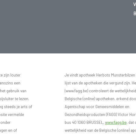
V
B
 zijn louter
Je vindt apotheek Herbots Munsterbilzen
eenszins een
lijst van de apotheken die vergund zijn. H
 het gebruik van
(www.fagg.be) controleert de wettelijkhei
sluiter te lezen.
Belgische (online) apotheken. erkend doo
eg steeds je arts of
Agentschap voor Geneesmiddelen en
bsite vermelde
Gezondheidsproducten (FAGG) Victor Hort
n onder
bus 40 1060 BRUSSEL,
www.fagg.be
, dat 
ngen en of
wettelijkheid van de Belgische (online) 