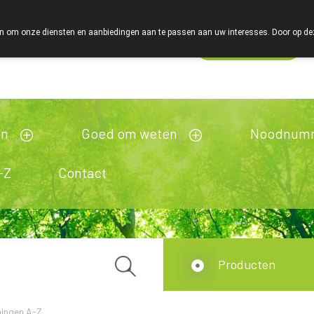
 om onze diensten en aanbiedingen aan te passen aan uw interesses. Door op deze w
Wachtdienst
esloten
en
Goed om weten
Noodnum
-Z
Contact
Producten
ingen A-Z