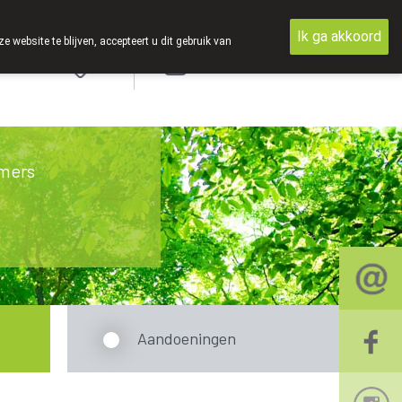
Ik ga akkoord
ebsite te blijven, accepteert u dit gebruik van
Aanmelden
mers
Aandoeningen