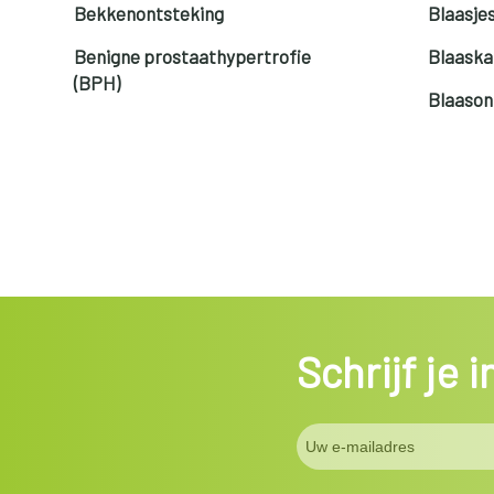
Bekkenontsteking
Blaasj
Benigne prostaathypertrofie
Blaaska
(BPH)
Blaason
Schrijf je 