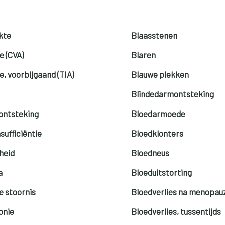
kte
Blaasstenen
e (CVA)
Blaren
, voorbijgaand (TIA)
Blauwe plekken
Blindedarmontsteking
eontsteking
Bloedarmoede
nsufficiëntie
Bloedklonters
heid
Bloedneus
a
Bloeduitstorting
e stoornis
Bloedverlies na menopau
onie
Bloedverlies, tussentijds