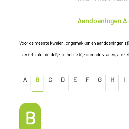
Aandoeningen A
Voor de meeste kwalen, ongemakken en aandoeningen zijn e
Is er iets niet duidelijk of heb je bijkomende vragen, aarz
A
B
C
D
E
F
G
H
I
B