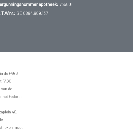
ergunningsnummer apotheek:
735601
.T.W.nr.:
BE 0884.869.137
 in de FAGG
et FAGG
d van de
r het Federaal
aplein 40,
de
apotheken moet