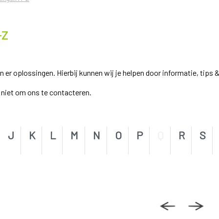
-Z
r oplossingen. Hierbij kunnen wij je helpen door informatie, tips &
el niet om ons te contacteren.
J
K
L
M
N
O
P
Q
R
S