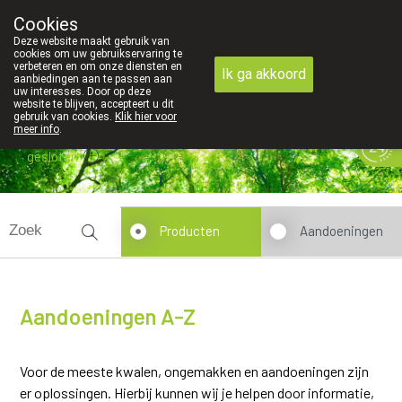
Cookies
089 41 20 09
Deze website maakt gebruik van
cookies om uw gebruikservaring te
verbeteren en om onze diensten en
Ik ga akkoord
aanbiedingen aan te passen aan
uw interesses. Door op deze
website te blijven, accepteert u dit
gebruik van cookies.
Klik hier voor
meer info
.
gesloten
Producten
Aandoeningen
Aandoeningen A-Z
Voor de meeste kwalen, ongemakken en aandoeningen zijn
er oplossingen. Hierbij kunnen wij je helpen door informatie,