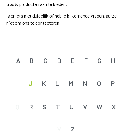
tips & producten aan te bieden.
Is er iets niet duidelijk of heb je bijkomende vragen, aarzel
niet om ons te contacteren.
A
B
C
D
E
F
G
H
I
J
K
L
M
N
O
P
Q
R
S
T
U
V
W
X
Y
Z