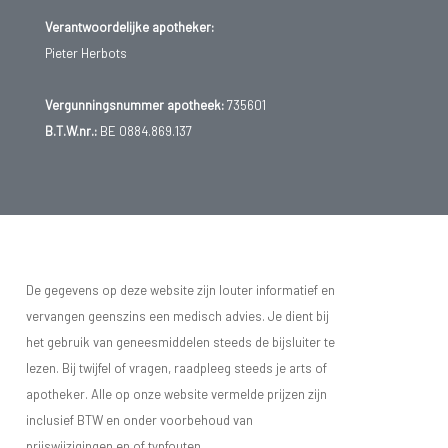
Verantwoordelijke apotheker:
Pieter Herbots
Vergunningsnummer apotheek:
735601
B.T.W.nr.:
BE 0884.869.137
De gegevens op deze website zijn louter informatief en
vervangen geenszins een medisch advies. Je dient bij
het gebruik van geneesmiddelen steeds de bijsluiter te
lezen. Bij twijfel of vragen, raadpleeg steeds je arts of
apotheker. Alle op onze website vermelde prijzen zijn
inclusief BTW en onder voorbehoud van
prijswijzigingen en of typfouten.