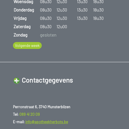
Woensdag
08u30
12u30
13u30
18u30
Donderdag
08u30
12u30
13u30
18u30
Vrijdag
08u30
12u30
13u30
18u30
Zaterdag
08u30
12u00
Zondag
gesloten
Volgende week
Contactgegevens
Perronstraat 6, 3740 Munsterbilzen
Tel:
089 41 20 09
E-mail:
info@apotheekherbots.be