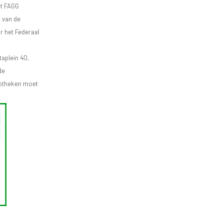
et FAGG
d van de
r het Federaal
aplein 40,
de
apotheken moet