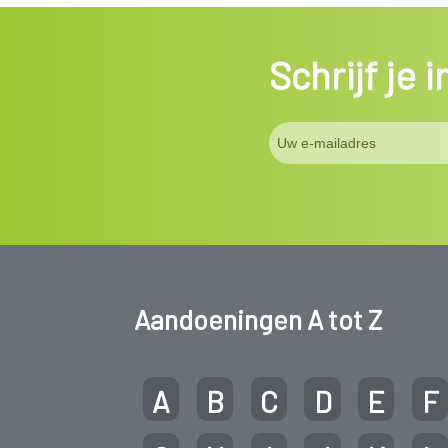
Schrijf je 
Aandoeningen A tot Z
A
B
C
D
E
F