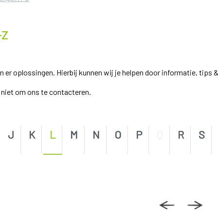
-Z
r oplossingen. Hierbij kunnen wij je helpen door informatie, tips &
el niet om ons te contacteren.
J
K
L
M
N
O
P
Q
R
S