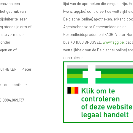
eenszins een
lijst van de apotheken die vergund zijn. H
 het gebruik van
(www.fagg.be) controleert de wettelijkhei
sluiter te lezen.
Belgische (online) apotheken. erkend doo
eg steeds je arts of
Agentschap voor Geneesmiddelen en
bsite vermelde
Gezondheidsproducten (FAGG) Victor Hort
n onder
bus 40 1060 BRUSSEL,
www.fagg.be
, dat 
ngen en of
wettelijkheid van de Belgische (online) 
controleren.
OTHEKER: Pieter
n de apotheek :
E 0884.869.137