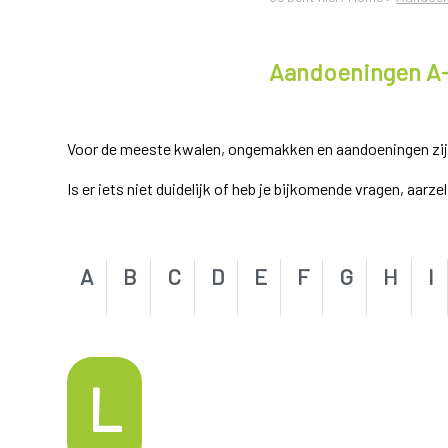
Aandoeningen A
Voor de meeste kwalen, ongemakken en aandoeningen zijn e
Is er iets niet duidelijk of heb je bijkomende vragen, aarz
A
B
C
D
E
F
G
H
I
L