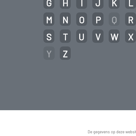
G
H
I
J
K
L
M
N
O
P
Q
R
S
T
U
V
W
X
Y
Z
De gegevens op deze website