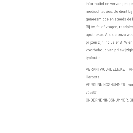
informatief en vervangen g
medisch advies. Je dient bij
geneesmiddelen steeds de bij
Bij twijfel of vragen, raadple
apotheker. Alle op onze we
prijzen zijn inclusief BTW e
voorbehoud van prijswijzigi
typfouten.
VERANTWOORDELIJKE AP
Herbots
VERGUNNINGSNUMMER va
735601
ONDERNEMINGSNUMMER:
B