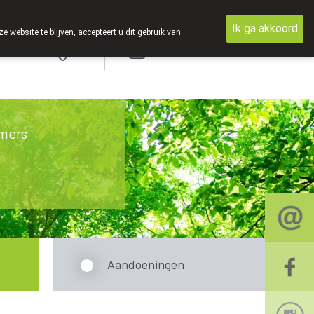
Ik ga akkoord
ebsite te blijven, accepteert u dit gebruik van
Aanmelden
mers
Aandoeningen