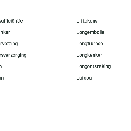
ufficiëntie
Littekens
anker
Longembolie
rvetting
Longfibrose
sverzorging
Longkanker
n
Longontsteking
rm
Lui oog