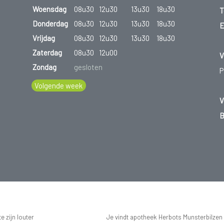
Woensdag
08u30
12u30
13u30
18u30
T
Donderdag
08u30
12u30
13u30
18u30
E
Vrijdag
08u30
12u30
13u30
18u30
Zaterdag
08u30
12u00
V
Zondag
gesloten
P
Volgende week
V
B
 zijn louter
Je vindt apotheek Herbots Munsterbilzen