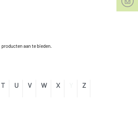
 producten aan te bieden.
T
U
V
W
X
Y
Z