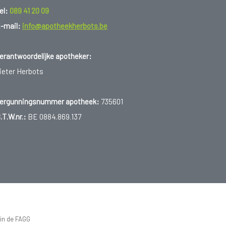
el:
089 41 20 09
-mail:
info@apotheekherbots.be
erantwoordelijke apotheker:
ieter Herbots
ergunningsnummer apotheek:
735601
.T.W.nr.:
BE 0884.869.137
 in de FAGG