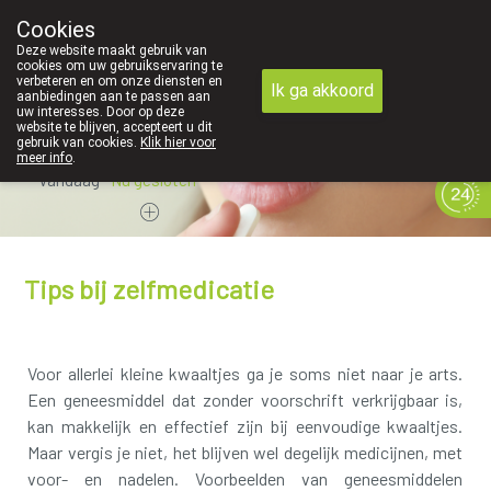
Cookies
089 41 20 09
Deze website maakt gebruik van
cookies om uw gebruikservaring te
verbeteren en om onze diensten en
Ik ga akkoord
aanbiedingen aan te passen aan
uw interesses. Door op deze
website te blijven, accepteert u dit
gebruik van cookies.
Klik hier voor
meer info
.
Vandaag
Nu
gesloten
Tips bij zelfmedicatie
Voor allerlei kleine kwaaltjes ga je soms niet naar je arts.
Een geneesmiddel dat zonder voorschrift verkrijgbaar is,
kan makkelijk en effectief zijn bij eenvoudige kwaaltjes.
Maar vergis je niet, het blijven wel degelijk medicijnen, met
voor- en nadelen. Voorbeelden van geneesmiddelen