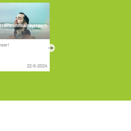
 traint immuunsysteem
Veilig de zomer door
meer!
Wat kan je doen om extra
gezondheidsrisico's te vermijden
bij hoge temperaturen...
22-5-2024
Nieuws
11-6-2023