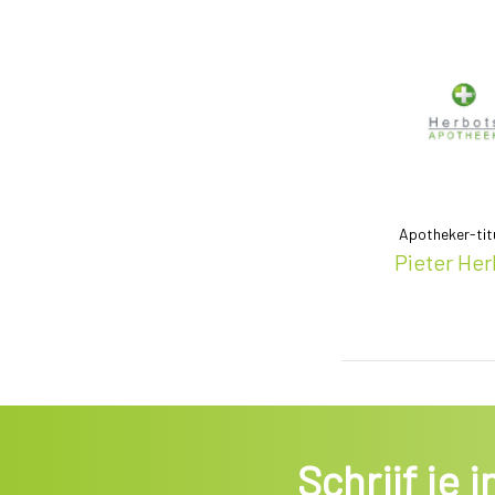
Apotheker-titu
Pieter Her
Schrijf je 