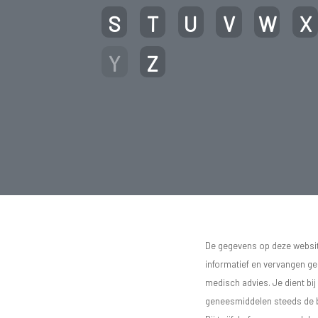
S
T
U
V
W
X
Y
Z
De gegevens op deze website
informatief en vervangen g
medisch advies. Je dient bij
geneesmiddelen steeds de bij