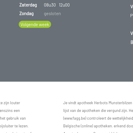
Zaterdag
08u30
12u00
V
Zondag
gesloten
P
Volgende week
V
B
 zijn louter
Je vindt apotheek Herbots Munsterbilzen
eenszins een
lijst van de apotheken die vergund zijn. H
 het gebruik van
(www.fagg.be) controleert de wettelijkhei
sluiter te lezen.
Belgische (online) apotheken. erkend doo