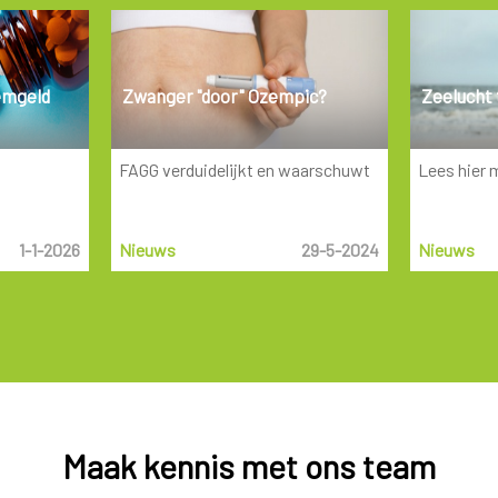
emgeld
Zwanger "door" Ozempic?
Zeelucht
FAGG verduidelijkt en waarschuwt
Lees hier 
1-1-2026
Nieuws
29-5-2024
Nieuws
Maak kennis met ons team