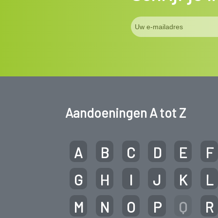
Aandoeningen A tot Z
A
B
C
D
E
F
G
H
I
J
K
L
M
N
O
P
Q
R