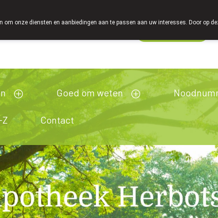
 om onze diensten en aanbiedingen aan te passen aan uw interesses. Door op deze w
Wachtdienst
esloten
en
Goed om weten
Noodnum
-Z
Contact