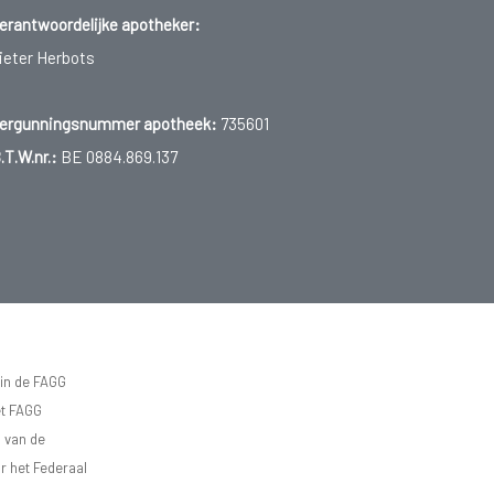
erantwoordelijke apotheker:
ieter Herbots
ergunningsnummer apotheek:
735601
.T.W.nr.:
BE 0884.869.137
 in de FAGG
et FAGG
d van de
r het Federaal