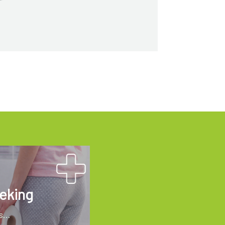
eking
...