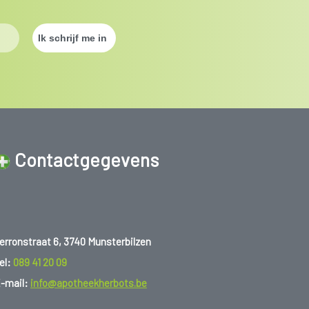
Contactgegevens
erronstraat 6, 3740 Munsterbilzen
el:
089 41 20 09
-mail:
info@apotheekherbots.be