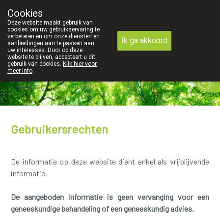
Cookies
089 41 20 09
Deze website maakt gebruik van
cookies om uw gebruikservaring te
verbeteren en om onze diensten en
Ik ga akkoord
aanbiedingen aan te passen aan
uw interesses. Door op deze
website te blijven, accepteert u dit
gebruik van cookies.
Klik hier voor
meer info
.
Vandaag
gesloten
Gebruikersrechten
De informatie op deze website dient enkel als vrijblijvende
informatie.
De aangeboden informatie is geen vervanging voor een
geneeskundige behandeling of een geneeskundig advies.