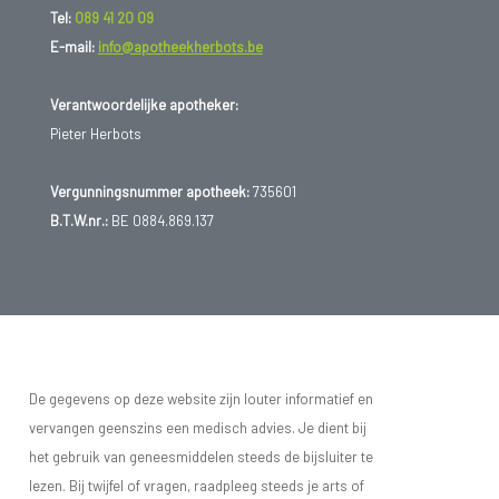
Tel:
089 41 20 09
E-mail:
info@apotheekherbots.be
Verantwoordelijke apotheker:
Pieter Herbots
Vergunningsnummer apotheek:
735601
B.T.W.nr.:
BE 0884.869.137
De gegevens op deze website zijn louter informatief en
vervangen geenszins een medisch advies. Je dient bij
het gebruik van geneesmiddelen steeds de bijsluiter te
lezen. Bij twijfel of vragen, raadpleeg steeds je arts of