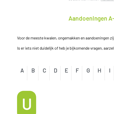
Aandoeningen A
Voor de meeste kwalen, ongemakken en aandoeningen zijn e
Is er iets niet duidelijk of heb je bijkomende vragen, aarz
A
B
C
D
E
F
G
H
I
U