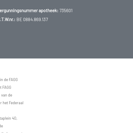
ergunningsnummer apotheek:
735601
.T.W.nr.:
BE 0884.869.137
 in de FAGG
et FAGG
d van de
r het Federaal
aplein 40,
de