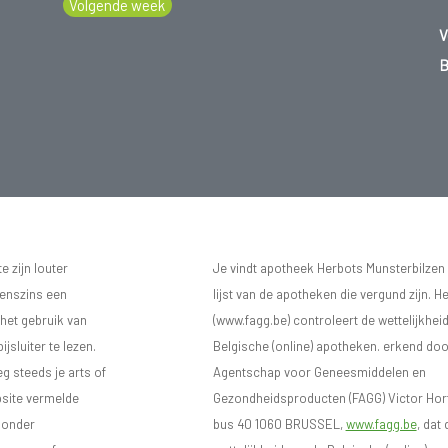
Volgende week
V
B
 zijn louter
Je vindt apotheek Herbots Munsterbilzen
eenszins een
lijst van de apotheken die vergund zijn. H
 het gebruik van
(www.fagg.be) controleert de wettelijkhei
sluiter te lezen.
Belgische (online) apotheken. erkend doo
eg steeds je arts of
Agentschap voor Geneesmiddelen en
bsite vermelde
Gezondheidsproducten (FAGG) Victor Hort
n onder
bus 40 1060 BRUSSEL,
www.fagg.be
, dat 