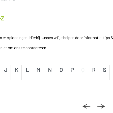
-Z
r oplossingen. Hierbij kunnen wij je helpen door informatie, tips &
el niet om ons te contacteren.
J
K
L
M
N
O
P
Q
R
S