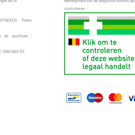
ngen en of
wettelijkheid van de Belgische (online) 
controleren.
OTHEKER: Pieter
n de apotheek :
E 0884.869.137