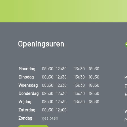
Openingsuren
Maandag
08u30
12u30
13u30
18u30
Dinsdag
08u30
12u30
13u30
18u30
P
Woensdag
08u30
12u30
13u30
18u30
T
Donderdag
08u30
12u30
13u30
18u30
E
Vrijdag
08u30
12u30
13u30
18u30
Zaterdag
08u30
12u00
V
Zondag
gesloten
P