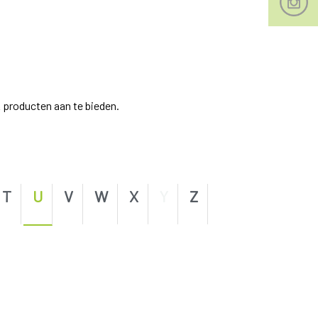
 producten aan te bieden.
T
U
V
W
X
Y
Z