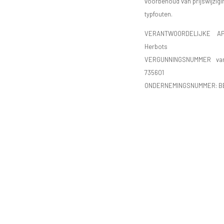
voorbehoud van prijswijzigi
typfouten.
VERANTWOORDELIJKE AP
Herbots
VERGUNNINGSNUMMER va
735601
ONDERNEMINGSNUMMER:
B