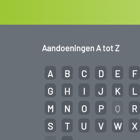
Aandoeningen A tot Z
A
B
C
D
E
F
G
H
I
J
K
L
M
N
O
P
Q
R
S
T
U
V
W
X