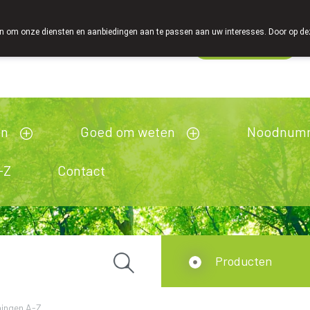
 om onze diensten en aanbiedingen aan te passen aan uw interesses. Door op deze w
Wachtdienst
Vandaag
Nu
gesloten
en
Goed om weten
Noodnum
-Z
Contact
Producten
ingen A-Z