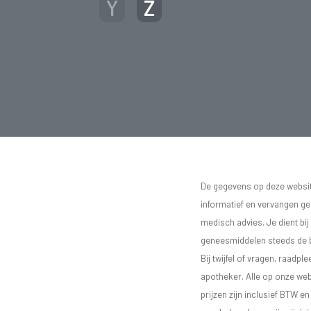
Y
Z
De gegevens op deze website
informatief en vervangen g
medisch advies. Je dient bij
geneesmiddelen steeds de bij
Bij twijfel of vragen, raadple
apotheker. Alle op onze we
prijzen zijn inclusief BTW e