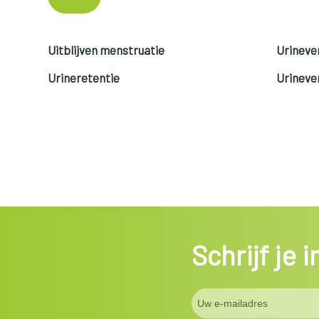
Uitblijven menstruatie
Urinever
Urineretentie
Urinever
Schrijf je 