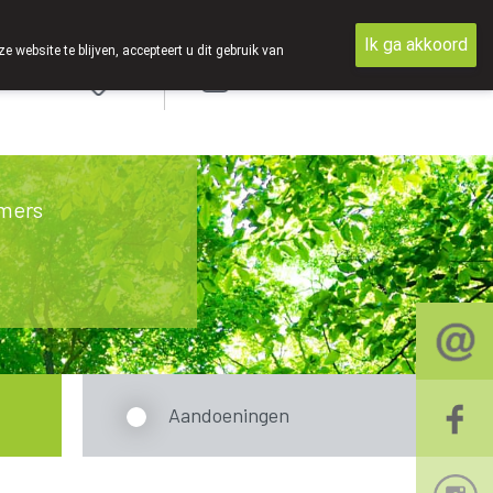
Ik ga akkoord
ebsite te blijven, accepteert u dit gebruik van
Aanmelden
mers
Aandoeningen