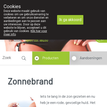
Cookies
089 41 20 09
Deze website maakt gebruik van
cookies om uw gebruikservaring te
verbeteren en om onze diensten en
Ik ga akkoord
aanbiedingen aan te passen aan
uw interesses. Door op deze
website te blijven, accepteert u dit
gebruik van cookies.
Klik hier voor
meer info
.
Vandaag
open tot 18u30
Producten
Aandoeningen
Zonnebrand
Iets te lang in de zon gezeten en nu
heb je een rode, gevoelige huid. Het