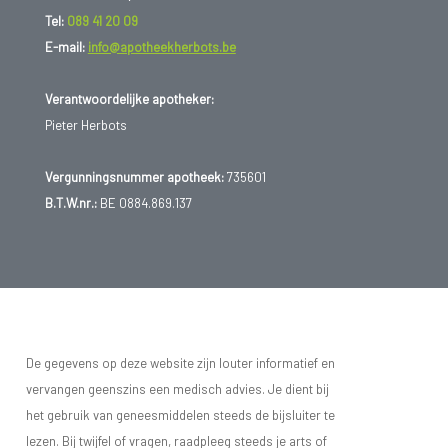
Tel:
089 41 20 09
E-mail:
info@apotheekherbots.be
Verantwoordelijke apotheker:
Pieter Herbots
Vergunningsnummer apotheek:
735601
B.T.W.nr.:
BE 0884.869.137
De gegevens op deze website zijn louter informatief en
vervangen geenszins een medisch advies. Je dient bij
het gebruik van geneesmiddelen steeds de bijsluiter te
lezen. Bij twijfel of vragen, raadpleeg steeds je arts of