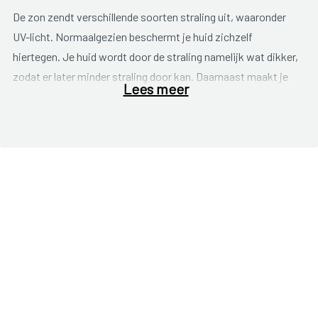
De zon zendt verschillende soorten straling uit, waaronder
UV-licht. Normaalgezien beschermt je huid zichzelf
hiertegen. Je huid wordt door de straling namelijk wat dikker,
zodat er later minder straling door kan. Daarnaast maakt je
Lees meer
huid ook pigment aan in de bovenste cellen (de opperhuid)
om de onderliggende cellen te beschermen tegen de
schadelijke straling. Deze bruine kleurstof bezorgt je ‘je mooi
kleurtje’.
Wanneer je echter te lang in de zon blijft, krijgt je huid de
kans niet om zich te beschermen en gaat ze
door de straling
als het ware ontsteken
. Of met andere woorden: je
verbrandt.
Niet iedereen verbrandt even snel. Dit hangt af van de
hoeveelheid pigment
in je huid. Een donkere huid en donker
haar betekent dat je veel eigen pigment heeft. Je bent dus