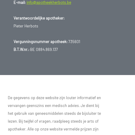
E-mail:
info@apotheekherbots.be
Verantwoordelijke apotheker:
Pieter Herbots
Vergunningsnummer apotheek:
735601
B.T.W.nr.:
BE 0884.869.137
De gegevens op deze website zijn louter informatief en
vervangen geenszins een medisch advies. Je dient bij
het gebruik van geneesmiddelen steeds de bijsluiter te
lezen. Bij twijfel of vragen, raadpleeg steeds je arts of
apotheker. Alle op onze website vermelde prijzen zijn