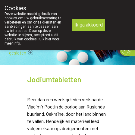
Cookies
089 41 20 09
Deze website maakt gebruik van
cookies om uw gebruikservaring te
verbeteren en om onze diensten en
Ik ga akkoord
aanbiedingen aan te passen aan
uw interesses. Door op deze
website te blijven, accepteert u dit
gebruik van cookies.
Klik hier voor
meer info
.
gesloten
Jodiumtabletten
Meer dan een week geleden verklaarde
Vladimir Poetin de oorlog aan Ruslands
buurland, Oekraïne, door het land binnen
te vallen. Menselijk en materieel leed
volgen elkaar op, dreigementen met