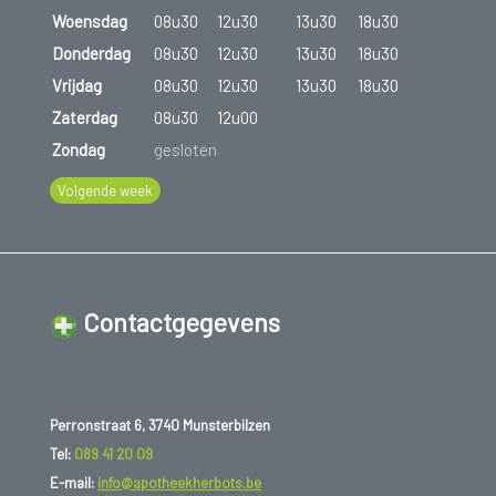
Woensdag
08u30
12u30
13u30
18u30
Donderdag
08u30
12u30
13u30
18u30
Vrijdag
08u30
12u30
13u30
18u30
Zaterdag
08u30
12u00
Zondag
gesloten
Volgende week
Contactgegevens
Perronstraat 6, 3740 Munsterbilzen
Tel:
089 41 20 09
E-mail:
info@apotheekherbots.be