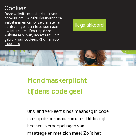
Cookies
089 41 20 09
Deze website maakt gebruik van
cookies om uw gebruikservaring te
verbeteren en om onze diensten en
Ik ga akkoord
aanbiedingen aan te passen aan
uw interesses. Door op deze
website te blijven, accepteert u dit
gebruik van cookies.
Klik hier voor
meer info
.
gesloten
Mondmaskerplicht
tijdens code geel
Ons land verkeert sinds maandag in code
geel op de coronabarometer. Dit brengt
heel wat versoepelingen van
maatregelen met zich mee! Zo is het