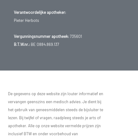
Verantwoordelijke apotheker:
Pieter Herbots
Vergunningsnummer apotheek:
735601
B.T.W.nr.:
BE 0884.869.137
De gegevens op deze website zijn louter informatief en
vervangen geenszins een medisch advies. Je dient bij
het gebruik van geneesmiddelen steeds de bijsluiter te
lezen. Bij twijfel of vragen, raadpleeg steeds je arts of
apotheker. Alle op onze website vermelde prijzen zijn
inclusief BTW en onder voorbehoud van