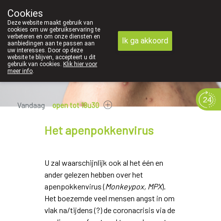
Cookies
089 41 20 09
Deze website maakt gebruik van
cookies om uw gebruikservaring te
verbeteren en om onze diensten en
Ik ga akkoord
aanbiedingen aan te passen aan
uw interesses. Door op deze
website te blijven, accepteert u dit
gebruik van cookies.
Klik hier voor
meer info
.
Vandaag
open tot 18u30
Het apenpokkenvirus
U zal waarschijnlijk ook al het één en
ander gelezen hebben over het
apenpokkenvirus (
Monkeypox, MPX
).
Het boezemde veel mensen angst in om
vlak na/tijdens (?) de coronacrisis via de