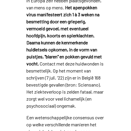
in Europa zelf hebben plaatsgevonden,
van mens op mens.
Het apenpokken
virus manifesteert zich 1 à 3 weken na
besmetting door een grieperig,
vermoeid gevoel, met eventueel
hoofdpijn, koorts en spierklachten.
Daarna kunnen de kenmerkende
huidletsels opkomen, in de vorm van
puistjes, "blaren" en pokken gevuld met
vocht.
Contact met deze huidwonden is
besmettelijk. Op het moment van
schrijven (7 juli, '22) zijn er in België 168
bevestigde gevallen (bron: Sciensano).
Het ziekteverloop is zelden fataal, maar
zorgt wel voor veel lichamelijk (en
psychosociaal) ongemak.
Een wetenschappelijke consensus over
op welke verschillende manieren het