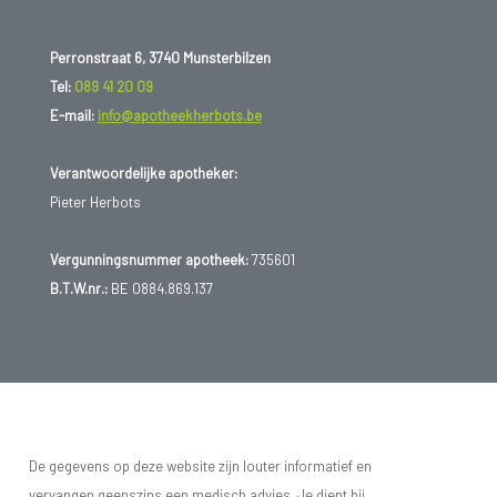
Perronstraat 6, 3740 Munsterbilzen
Tel:
089 41 20 09
E-mail:
info@apotheekherbots.be
Verantwoordelijke apotheker:
Pieter Herbots
Vergunningsnummer apotheek:
735601
B.T.W.nr.:
BE 0884.869.137
De gegevens op deze website zijn louter informatief en
vervangen geenszins een medisch advies. Je dient bij