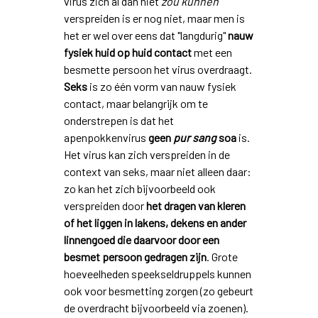
virus zich al dan niet
zou kunnen
verspreiden is er nog niet, maar men is
het er wel over eens dat "langdurig"
nauw
fysiek huid op huid contact
met een
besmette persoon het virus overdraagt.
Seks
is zo één vorm van nauw fysiek
contact, maar belangrijk om te
onderstrepen is dat het
apenpokkenvirus
geen
pur sang
soa
is.
Het virus kan zich verspreiden in de
context van seks, maar niet alleen daar:
zo kan het zich bijvoorbeeld ook
verspreiden door
het dragen van kleren
of het liggen in lakens, dekens en ander
linnengoed die daarvoor door een
besmet persoon gedragen zijn
. Grote
hoeveelheden speekseldruppels kunnen
ook voor besmetting zorgen (zo gebeurt
de overdracht bijvoorbeeld via zoenen).