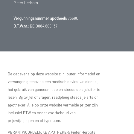
Pieter Herbots
Vergunningsnummer apotheek:
735601
B.T.W.nr.:
BE 0884.869.137
De gegevens op deze website zijn louter informatief en
vervangen geenszins een medisch advies. Je dient bij
het gebruik van geneesmiddelen steeds de bijsluiter te
lezen. Bij twijfel of vragen, raadpleeg steeds je arts of
apotheker. Alle op onze website vermelde prijzen zijn
inclusief BTW en onder voorbehoud van
prijswijzigingen en of typfouten.
VERANTWOORDELIJKE APOTHEKER: Pieter Herbots