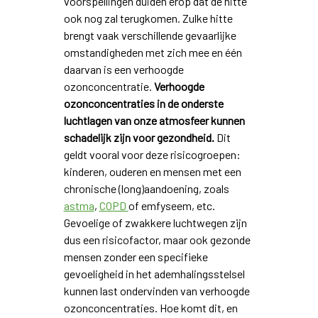
voorspellingen duiden erop dat de hitte
ook nog zal terugkomen. Zulke hitte
brengt vaak verschillende gevaarlijke
omstandigheden met zich mee en één
daarvan is een verhoogde
ozonconcentratie.
Verhoogde
ozonconcentraties in de onderste
luchtlagen van onze atmosfeer kunnen
schadelijk zijn voor gezondheid.
Dit
geldt vooral voor deze risicogroepen:
kinderen, ouderen en mensen met een
chronische (long)aandoening, zoals
astma
,
COPD
of emfyseem, etc.
Gevoelige of zwakkere luchtwegen zijn
dus een risicofactor, maar ook gezonde
mensen zonder een specifieke
gevoeligheid in het ademhalingsstelsel
kunnen last ondervinden van verhoogde
ozonconcentraties. Hoe komt dit, en