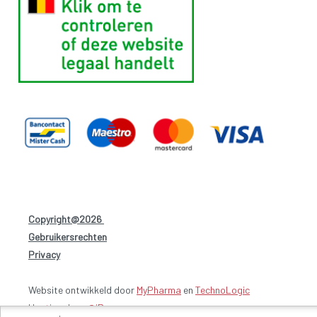
Copyright@2026
-
Gebruikersrechten
-
Privacy
-
Website ontwikkeld door
MyPharma
en
TechnoLogic
Hosting door @iPower