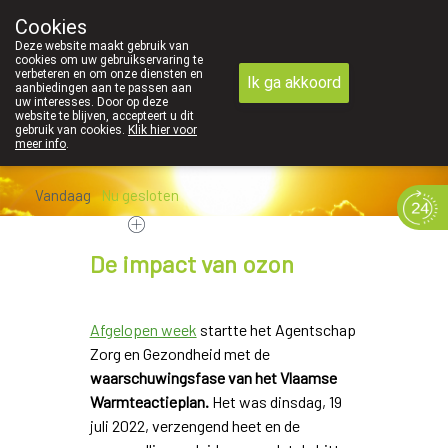
Cookies
089 41 20 09
Deze website maakt gebruik van
cookies om uw gebruikservaring te
verbeteren en om onze diensten en
Ik ga akkoord
aanbiedingen aan te passen aan
uw interesses. Door op deze
website te blijven, accepteert u dit
gebruik van cookies.
Klik hier voor
meer info
.
Vandaag
Nu
gesloten
De impact van ozon
Afgelopen week
startte het Agentschap
Zorg en Gezondheid met de
waarschuwingsfase van het Vlaamse
Warmteactieplan.
Het was dinsdag, 19
juli 2022, verzengend heet en de