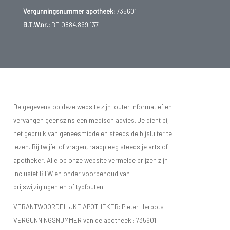
Vergunningsnummer apotheek:
735601
B.T.W.nr.:
BE 0884.869.137
De gegevens op deze website zijn louter informatief en
vervangen geenszins een medisch advies. Je dient bij
het gebruik van geneesmiddelen steeds de bijsluiter te
lezen. Bij twijfel of vragen, raadpleeg steeds je arts of
apotheker. Alle op onze website vermelde prijzen zijn
inclusief BTW en onder voorbehoud van
prijswijzigingen en of typfouten.
VERANTWOORDELIJKE APOTHEKER: Pieter Herbots
VERGUNNINGSNUMMER van de apotheek :
735601