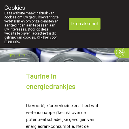
Cookies
089 41 20 09
Deze website maakt gebruik van
cookies om uw gebruikservaring te
verbeteren en om onze diensten en
Ik ga akkoord
aanbiedingen aan te passen aan
uw interesses. Door op deze
website te blijven, accepteert u dit
gebruik van cookies.
Klik hier voor
meer info
.
gesloten
Taurine in
energiedrankjes
De voorbije jaren vloeide er al heel wat
wetenschappelijke inkt over de
potentieel schadelijke gevolgen van
energiedrankconsumptie. Met de