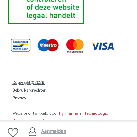
Copyright@2026
-
Gebruikersrechten
-
Privacy
-
Website ontwikkeld door
MyPharma
en
TechnoLogic
Hosting door @iPower
Aanmelden