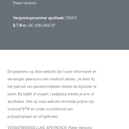
Pieter Herbots
Vergunningsnummer apotheek:
735601
B.T.W.nr.:
BE 0884.869.137
De gegevens op deze website zijn louter informatief en
vervangen geenszins een medisch advies. Je dient bij
het gebruik van geneesmiddelen steeds de bijsluiter te
lezen. Bij twijfel of vragen, raadpleeg steeds je arts of
apotheker. Alle op onze website vermelde prijzen zijn
inclusief BTW en onder voorbehoud van
prijswijzigingen en of typfouten.
VERANTWOORDELIJKE APOTHEKER: Pieter Herbots