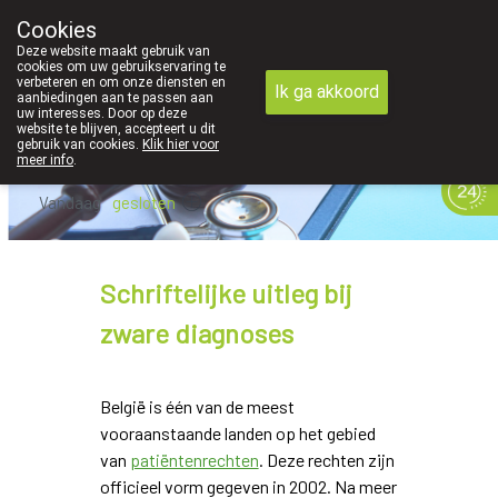
Cookies
089 41 20 09
Deze website maakt gebruik van
cookies om uw gebruikservaring te
verbeteren en om onze diensten en
Ik ga akkoord
aanbiedingen aan te passen aan
uw interesses. Door op deze
website te blijven, accepteert u dit
gebruik van cookies.
Klik hier voor
meer info
.
Vandaag
gesloten
Schriftelijke uitleg bij
zware diagnoses
België is één van de meest
vooraanstaande landen op het gebied
van
patiëntenrechten
. Deze rechten zijn
officieel vorm gegeven in 2002. Na meer