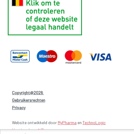
Copyright@2026
-
Gebruikersrechten
-
Privacy
-
Website ontwikkeld door
MyPharma
en
TechnoLogic
Hosting door @iPower