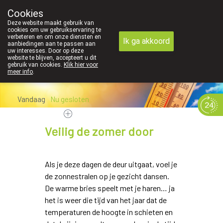
Cookies
089 41 20 09
Deze website maakt gebruik van
cookies om uw gebruikservaring te
verbeteren en om onze diensten en
Ik ga akkoord
aanbiedingen aan te passen aan
uw interesses. Door op deze
website te blijven, accepteert u dit
gebruik van cookies.
Klik hier voor
meer info
.
Vandaag
Nu
gesloten
Veilig de zomer door
Als je deze dagen de deur uitgaat, voel je
de zonnestralen op je gezicht dansen.
De warme bries speelt met je haren… ja
het is weer die tijd van het jaar dat de
temperaturen de hoogte in schieten en