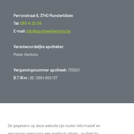
Perronstraat 6, 3740 Munsterbilzen
Tel:
089 41 20 09
E-mail:
info@apotheekherbots.be
Verantwoordelijke apotheker:
Pieter Herbots
Vergunningsnummer apotheek:
735601
B.T.W.nr.:
BE 0884.869.137
De gegevens op deze website zijn louter informatief en
vervangen geenszins een medisch advies. Je dient bij